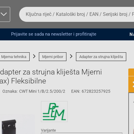
Da
biste
potražili
proizvod,
unesite
Prijavite se sada na newsletter i profitirajte
N
ključnu
man proizvoda i
riječ,
kataloški
broj,
Mjerna tehnika
Mjerni pribor
Adapter za strujna kliješta
EAN
ili
pter za strujna kliješta Mjerni
serijski
broj
x) Fleksibilne
Oznaka:
CWT Mini 1/B/2.5/200/2
EAN:
672823257925
Fizičko lice
Varijante