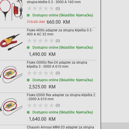
strujne klešte 0.3 - 3000 A 160 mm
(0)
Dostupno online (Skladište: Njemačka)
660.00 KM
715.00 KM
Fluke i400s adapter za strujna kliješta 0.5 -
400 A AC 32 mm
(0)
Dostupno online (Skladište: Njemačka)
1,490.00 KM
Fluke i3000s flex-24 adapter za strujna
kliješta 3 - 3000 A 610 mm
(0)
Dostupno online (Skladište: Njemačka)
2,525.00 KM
Fluke i2000 flex adapter za strujna kliješta 2
- 2000 A 610 mm
(0)
Dostupno online (Skladište: Njemačka)
1,640.00 KM
Chauvin Arnoux MINI 03 adapter za strujna