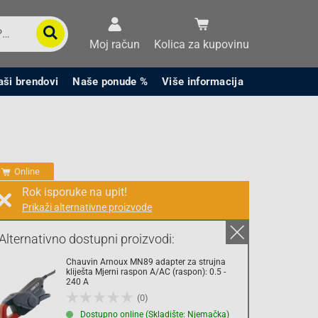
Moj račun
Kolica za kupovinu
aši brendovi
Naše ponude %
Više informacija
Online
Rok isporuke na upit!
Prikaži alternativne proizvode
Prodaja i slanje od:
Architektengruppe S71 d.o.o.
Alternativno dostupni proizvodi:
Chauvin Arnoux MN89 adapter za strujna
Cijena na upit
kliješta Mjerni raspon A/AC (raspon): 0.5 -
240 A
0.00 KM
(0)
sa PDV
Troškovi dostave
Dostupno online (Skladište: Njemačka)