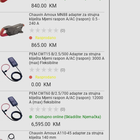
840.00 KM
Komada
Chauvin Arnoux MN88 adapter za strujna
kliješta Mjerni raspon A/AC (raspon): 0.5 -
240 A
(0)
Dodaj u košaricu
Rasprodano
865.00 KM
PEM CWT15 B/2.5/500 Adapter za strujna
kliješta Mjerni raspon A/AC (raspon): 3000 A
(max) Fleksibilne
(0)
Rasprodano
0.00 KM
PEM CWT60 B/2.5/700 adapter za strujna
kliješta Mjerni raspon A/AC (raspon): 12000
A (max) fleksibilne
(0)
Dostupno online (Skladište: Njemačka)
6,595.00 KM
Chauvin Arnoux A110-45 adapter za strujna
kliješta 140 mm