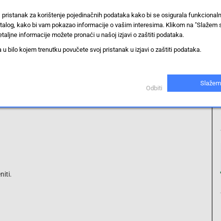
 pristanak za korištenje pojedinačnih podataka kako bi se osigurala funkcional
BNC konektor
stalog, kako bi vam pokazao informacije o vašim interesima. Klikom na "Slažem 
taljne informacije možete pronaći u našoj izjavi o zaštiti podataka.
32 mm
 bilo kojem trenutku povučete svoj pristanak u izjavi o zaštiti podataka.
strujna kliješta adapter
Slažem
Prikaži proizvode sa istim vrijednostima
Odbiti
iti.