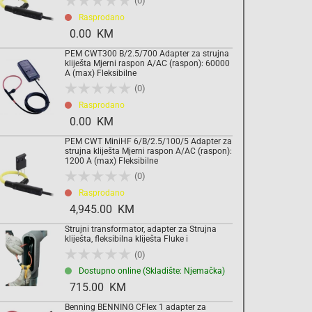
(0)
Rasprodano
0.00 KM
PEM CWT300 B/2.5/700 Adapter za strujna
kliješta Mjerni raspon A/AC (raspon): 60000
A (max) Fleksibilne
(0)
Rasprodano
0.00 KM
PEM CWT MiniHF 6/B/2.5/100/5 Adapter za
strujna kliješta Mjerni raspon A/AC (raspon):
1200 A (max) Fleksibilne
(0)
Rasprodano
4,945.00 KM
Strujni transformator, adapter za Strujna
kliješta, fleksibilna kliješta Fluke i
(0)
Dostupno online (Skladište: Njemačka)
715.00 KM
Benning BENNING CFlex 1 adapter za