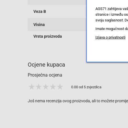
AGS71 zahtijeva vaš
Veza B
stranice i između o
svoju saglasnost. De
Visina
Imate mogućnost da u
Vrsta proizvoda
Izjava o privatnosti
Ocjene kupaca
Prosječna ocjena
0.00 od 5 zvjezdica
Još nema recenzija ovog proizvoda, ali to možete promijen