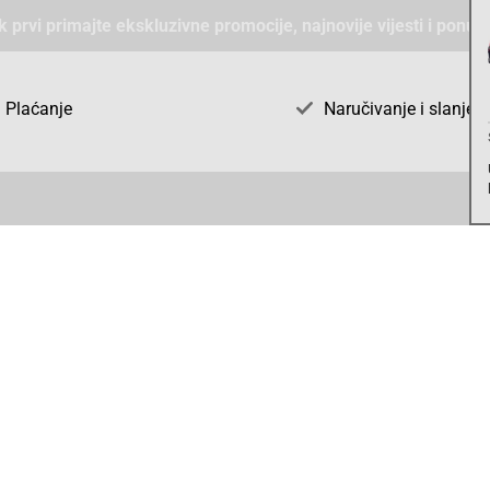
ek prvi primajte ekskluzivne promocije, najnovije vijesti i ponud
Plaćanje
Naručivanje i slanje
Otkrijte AGS71 u BiH
ni dijelovi
O firmi AGS71
vka
Naše jake marke
acija
vjeti
 o zaštiti podataka