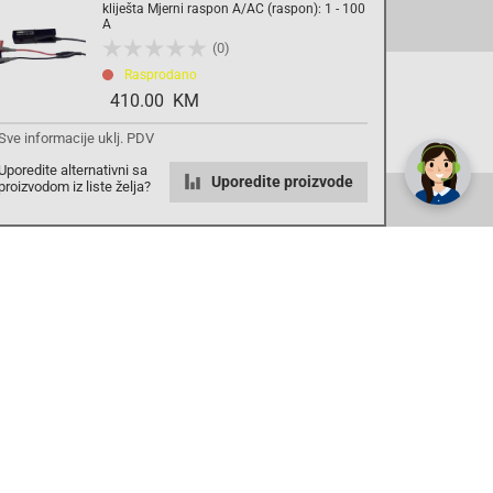
kliješta Mjerni raspon A/AC (raspon): 1 - 100
Registrirajte se sada
e.
A
(0)
Rasprodano
410.00 KM
✕
Trebate pomoć? Tu smo! 👋
Povrat i garancija
Sve informacije uklj. PDV
Uporedite alternativni sa
Uporedite proizvode
proizvodom iz liste želja?
AGS71 Newsletter
radno vrijeme
pon. - sub.: 9:00 - 21:00
nedjelja: neradna
tel. maloprodaja:+387 033 65 58 07
tel. veleprodaja:+387 033 71 23 90
info@ags71.ba