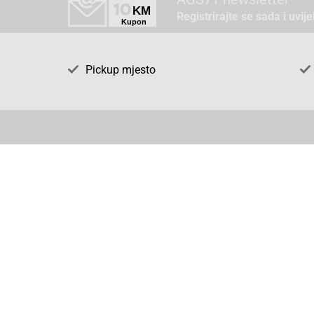
Registrirajte se sada i uvij
Pickup mjesto
Način plaćanja
Pomoć
1. Rezerv
2. Popra
3. Kalibr
4. Opći u
5. Izjava
Cijene , uvjeti plaćanja