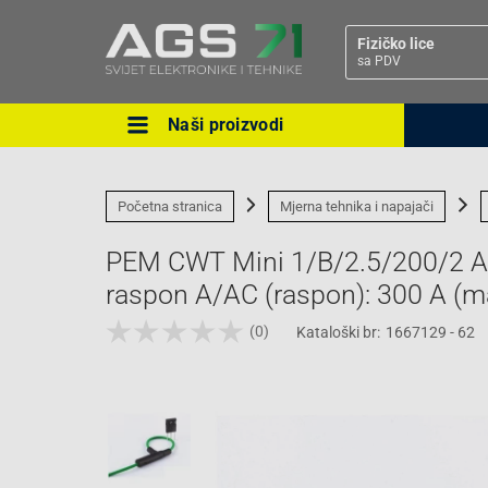
Fizičko lice
sa PDV
Naši proizvodi
Ova postavka prilagođava asorti
cijene vašim potrebama.
Početna stranica
Mjerna tehnika i napajači
PEM CWT Mini 1/B/2.5/200/2 Ada
raspon A/AC (raspon): 300 A (ma
(0)
Kataloški br:
1667129 - 62
Pravno lice