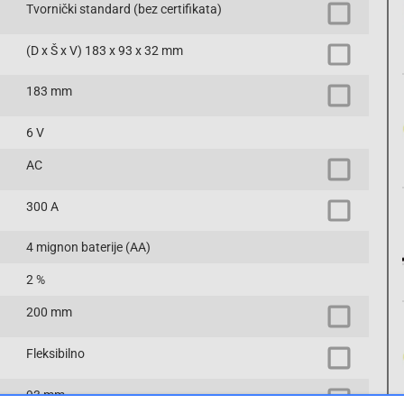
Tvornički standard (bez certifikata)
(D x Š x V) 183 x 93 x 32 mm
183 mm
6 V
AC
300 A
4 mignon baterije (AA)
2 %
200 mm
Fleksibilno
93 mm