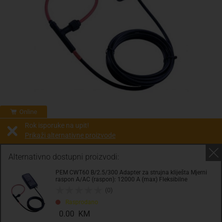
Online
Rok isporuke na upit!
Prikaži alternativne proizvode
Prodaja i slanje od:
Architektengruppe S71 d.o.o.
Alternativno dostupni proizvodi:
PEM CWT60 B/2.5/300 Adapter za strujna kliješta Mjerni
Cijena na upit
raspon A/AC (raspon): 12000 A (max) Fleksibilne
0.00 KM
(0)
Rasprodano
sa PDV
Troškovi dostave
0.00 KM