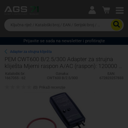
Ova postavka prilagođava asortiman proizvoda i
cijene vašim potrebama.
Da
biste
potražili
proizvod,
Prijavite se sada na newsletter i profitirajte
unesite
Pravno lice
Fizičko lice
ključnu
Adapter za strujna kliješta
riječ,
PEM CWT600 B/2.5/300 Adapter za strujna
kataloški
kliješta Mjerni raspon A/AC (raspon): 120000 A
broj,
EAN
(max) Fleksibilne
Kataloški br:
Oznaka:
EAN:
ili
1667055 - 62
CWT600 B/2.5/300
672823257833
serijski
broj
(0)
Prikaži recenzije