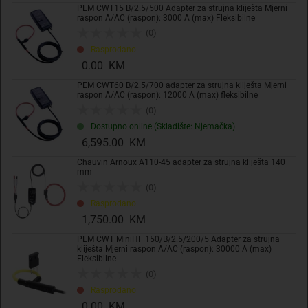
PEM CWT15 B/2.5/500 Adapter za strujna kliješta Mjerni
Komada
raspon A/AC (raspon): 3000 A (max) Fleksibilne
(0)
Rasprodano
Dodaj u košaricu
0.00 KM
PEM CWT60 B/2.5/700 adapter za strujna kliješta Mjerni
Dodati na listu želja
raspon A/AC (raspon): 12000 A (max) fleksibilne
(0)
Dostupno online (Skladište: Njemačka)
6,595.00 KM
Chauvin Arnoux A110-45 adapter za strujna kliješta 140
mm
(0)
Rasprodano
1,750.00 KM
PEM CWT MiniHF 150/B/2.5/200/5 Adapter za strujna
kliješta Mjerni raspon A/AC (raspon): 30000 A (max)
Fleksibilne
Tehničke specifikacije
(0)
Rasprodano
0.00 KM