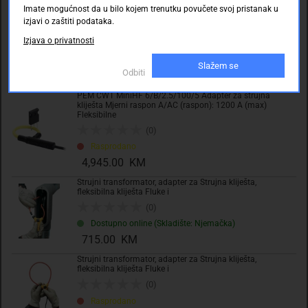
Imate mogućnost da u bilo kojem trenutku povučete svoj pristanak u
PEM CWT300 B/2.5/700 Adapter za strujna kliješta Mjerni
izjavi o zaštiti podataka.
raspon A/AC (raspon): 60000 A (max) Fleksibilne
Izjava o privatnosti
(0)
Rasprodano
Slažem se
Odbiti
0.00 KM
PEM CWT MiniHF 6/B/2.5/100/5 Adapter za strujna
kliješta Mjerni raspon A/AC (raspon): 1200 A (max)
Fleksibilne
(0)
Rasprodano
4,945.00 KM
Strujni transformator, adapter za Strujna kliješta,
fleksibilna kliješta Fluke i
(0)
Dostupno online (Skladište: Njemačka)
715.00 KM
Strujni transformator, adapter za Strujna kliješta,
fleksibilna kliješta Fluke i
(0)
Rasprodano