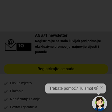
AGS71 newsletter
Registrirajte se sada i uvijek prvi primajte
ekskluzivne promocije, najnovije vijesti i
ponude.
Registrirajte se sada
Pickup mjesto
✕
Trebate pomoć? Tu smo! 👋
Plaćanje
Naručivanje i slanje
Povrat i garancija