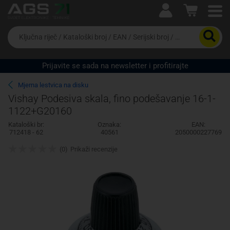
Ova postavka prilagođava asortiman proizvoda i
cijene vašim potrebama.
Da
biste
potražili
proizvod,
Prijavite se sada na newsletter i profitirajte
unesite
ključnu
Pravno lice
Fizičko lice
Mjerna lestvica na disku
riječ,
Vishay Podesiva skala, fino podešavanje 16-1-
kataloški
1122+G20160
broj,
EAN
Kataloški br:
Oznaka:
EAN:
ili
712418 - 62
40561
2050000227769
serijski
broj
(0)
Prikaži recenzije