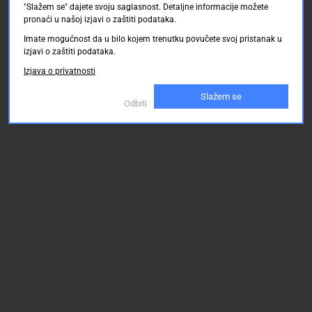
o 21.08.2026
o 21.08.2026
o 21.08.2026
"Slažem se" dajete svoju saglasnost. Detaljne informacije možete
pronaći u našoj izjavi o zaštiti podataka.
110.00 KM
110.00 KM
110.00
Imate mogućnost da u bilo kojem trenutku povučete svoj pristanak u
izjavi o zaštiti podataka.
Izjava o privatnosti
Slažem se
Odbiti