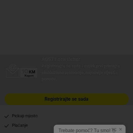
AGS71 newsletter
Registrirajte se sada i uvijek prvi primajte
ekskluzivne promocije, najnovije vijesti i
ponude.
Registrirajte se sada
Pickup mjesto
Plaćanje
✕
Trebate pomoć? Tu smo! 👋