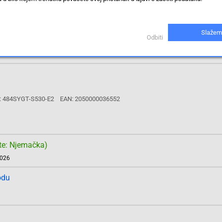
te: Njemačka)
2026
Slažem
odu
Odbiti
: 484SYGT-S530-E2
EAN: 2050000036552
te: Njemačka)
2026
odu