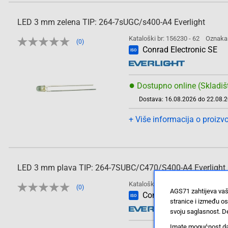
LED 3 mm zelena TIP: 264-7sUGC/s400-A4 Everlight
Kataloški br: 156230 - 62
Oznaka
(0)
Conrad Electronic SE
ISO
●
Dostupno online (Skladiš
Dostava: 16.08.2026 do 22.08.
+ Više informacija o proizv
LED 3 mm plava TIP: 264-7SUBC/C470/S400-A4 Everlight
Kataloški br: 156231 - 62
Oznaka
(0)
AGS71 zahtijeva vaš
Conrad Electronic SE
ISO
stranice i između o
svoju saglasnost. De
Imate mogućnost da u