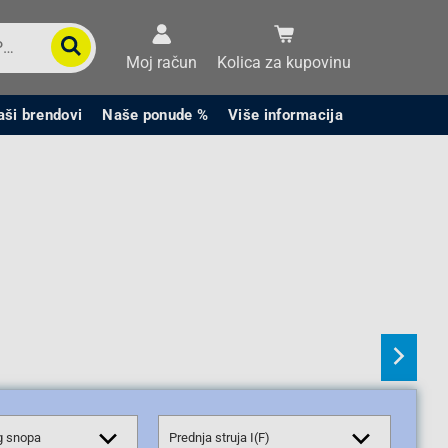
Moj račun
Kolica za kupovinu
aši brendovi
Naše ponude %
Više informacija
g snopa
Prednja struja I(F)