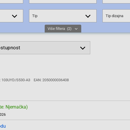
Tip
Tip dizajna
Više filtera
(2)
: 103UYD/S530-A3
EAN: 2050000036408
te: Njemačka)
2026
odu