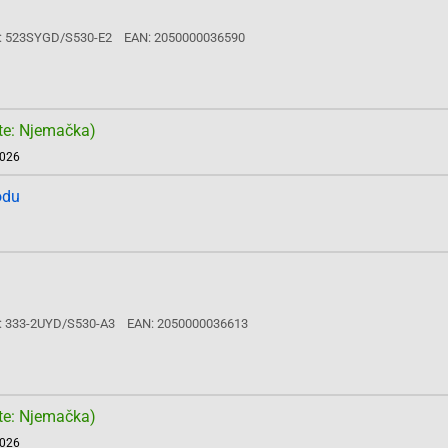
: 523SYGD/S530-E2
EAN: 2050000036590
te: Njemačka)
2026
odu
: 333-2UYD/S530-A3
EAN: 2050000036613
te: Njemačka)
2026