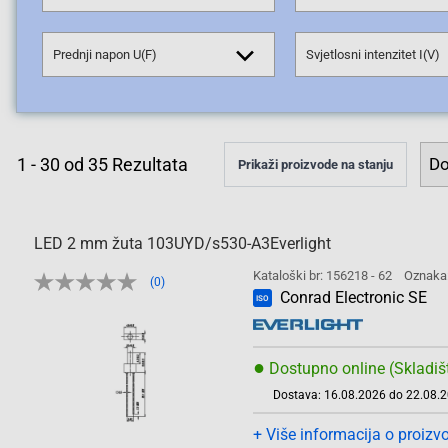
Prednji napon U(F)
Svjetlosni intenzitet I(V)
1
-
30
od
35
Rezultata
Prikaži proizvode na stanju
LED 2 mm žuta 103UYD/s530-A3Everlight
Kataloški br: 156218 - 62
Oznaka
(0)
Conrad Electronic SE
ISO
●
Dostupno online (Skladiš
Dostava: 16.08.2026 do 22.08.
+ Više informacija o proizv