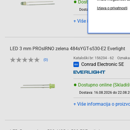
●
Dostupno online (Skladiš
Izjava o privatnosti
Dostava: 16.08.2026 do 22.08.
+ Više informacija o proizv
LED 3 mm PROsIRNO zelena 484sYGT-s530-E2 Everlight
Kataloški br: 156234 - 62
Oznaka
(0)
Conrad Electronic SE
ISO
●
Dostupno online (Skladiš
Dostava: 16.08.2026 do 22.08.
+ Više informacija o proizv