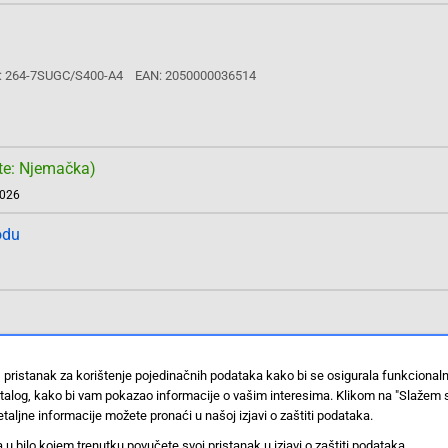
: 264-7SUGC/S400-A4
EAN: 2050000036514
te: Njemačka)
2026
odu
: 264-7SUBC/C470/S400-A4
EAN: 2050000036521
 pristanak za korištenje pojedinačnih podataka kako bi se osigurala funkcional
stalog, kako bi vam pokazao informacije o vašim interesima. Klikom na "Slažem 
taljne informacije možete pronaći u našoj izjavi o zaštiti podataka.
 bilo kojem trenutku povučete svoj pristanak u izjavi o zaštiti podataka.