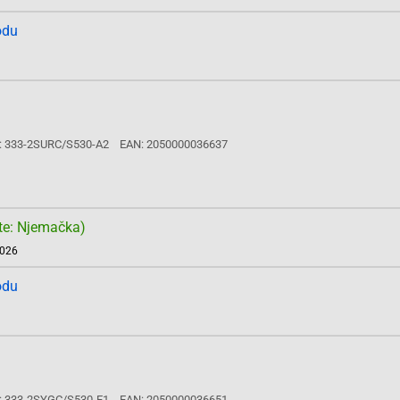
odu
: 333-2SURC/S530-A2
EAN: 2050000036637
te: Njemačka)
2026
odu
: 333-2SYGC/S530-E1
EAN: 2050000036651