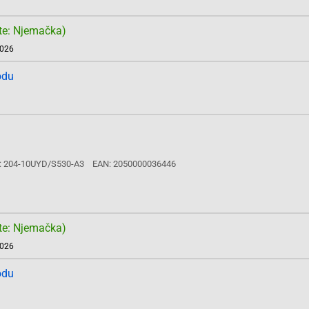
te: Njemačka)
2026
odu
: 204-10UYD/S530-A3
EAN: 2050000036446
te: Njemačka)
2026
odu