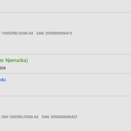
: 103SDRD/S530-A3
EAN: 2050000036415
te: Njemačka)
2026
odu
: 204-10SDRD/S530-A3
EAN: 2050000036422