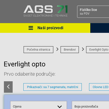
Fizičko lice
sa PDV
Naši proizvodi
Ova postavka prilagođava asorti
cijene vašim potrebama.
Početna stranica
Brendovi
Everlight Opto
Everlight opto
Prvo odaberite područje:
Pravno lice
Prikazivači: sa 7 segmenata, matrični
Olovne LED
Cijena
Boja proizvođača