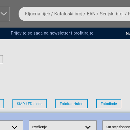
Da
biste
potražili
proizvod,
unesite
Prijavite se sada na newsletter i profitirajte
N
ključnu
man proizvoda i
riječ,
kataloški
broj,
EAN
ili
serijski
broj
Fizičko lice
SMD LED diode
Fototranzistori
Fotodiode
Izvršenje
Kut svjetlosno