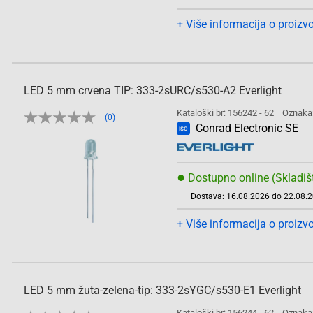
+ Više informacija o proizv
LED 5 mm crvena TIP: 333-2sURC/s530-A2 Everlight
Kataloški br: 156242 - 62
Oznaka
(0)
Conrad Electronic SE
ISO
●
Dostupno online (Skladiš
Dostava: 16.08.2026 do 22.08.
+ Više informacija o proizv
LED 5 mm žuta-zelena-tip: 333-2sYGC/s530-E1 Everlight
Kataloški br: 156244 - 62
Oznaka