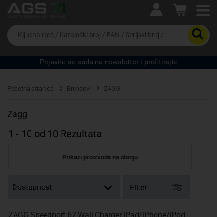
Ova postavka prilagođava asortiman proizvoda i
cijene vašim potrebama.
Da
biste
potražili
proizvod,
Prijavite se sada na newsletter i profitirajte
unesite
ključnu
Pravno lice
Fizičko lice
riječ,
Početna stranica
Brendovi
ZAGG
kataloški
broj,
EAN
Zagg
ili
serijski
1
-
10
od
10
Rezultata
broj
Prikaži proizvode na stanju
Filter
ZAGG Speedport 67 Wall Charger iPad/iPhone/iPod